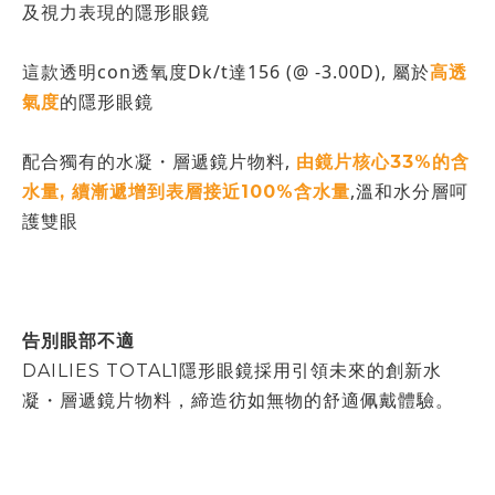
及視力表現的隱形眼鏡
這款透明con透氧度Dk/t達156 (@ -3.00D), 屬於
高透
的隱形眼鏡
氣度
配合獨有的水凝・層遞鏡片物料,
由鏡片核心33%的含
,溫和水分層呵
水量, 續漸遞增到表層接近100%含水量
護雙眼
告別眼部不適
DAILIES TOTAL1隱形眼鏡採用引領未來的創新水
凝・層遞鏡片物料，締造彷如無物的舒適佩戴體驗。