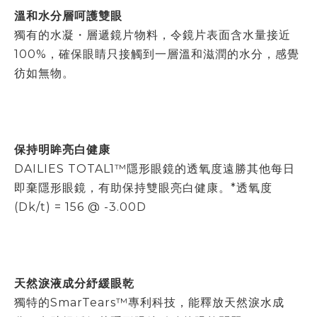
溫和水分層呵護雙眼
獨有的水凝・層遞鏡片物料，令鏡片表面含水量接近
100%，確保眼睛只接觸到一層溫和滋潤的水分，感覺
彷如無物。
保持明眸亮白健康
DAILIES TOTAL1™隱形眼鏡的透氧度遠勝其他每日
即棄隱形眼鏡，有助保持雙眼亮白健康。
*透氧度
(Dk/t) = 156 @ -3.00D
天然淚液成分紓緩眼乾
獨特的SmarTears™專利科技，能釋放天然淚水成