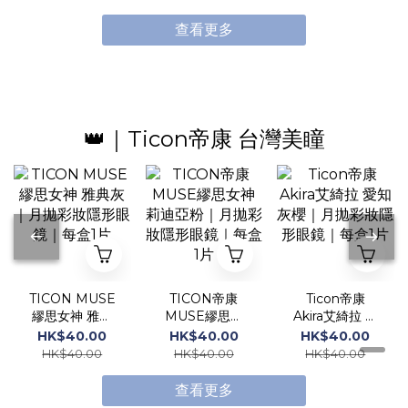
眼鏡｜每盒30
眼鏡｜每盒10
眼鏡｜每盒10
片
片
片
查看更多
👑｜Ticon帝康 台灣美瞳
TICON MUSE
TICON帝康
Ticon帝康
繆思女神 雅典
MUSE繆思女
Akira艾綺拉 愛
灰｜月拋彩妝隱
神 莉迪亞粉｜
知灰櫻｜月拋彩
HK$40.00
HK$40.00
HK$40.00
形眼鏡｜每盒1
月拋彩妝隱形眼
妝隱形眼鏡｜每
HK$40.00
HK$40.00
HK$40.00
片
鏡｜每盒1片
盒1片
查看更多