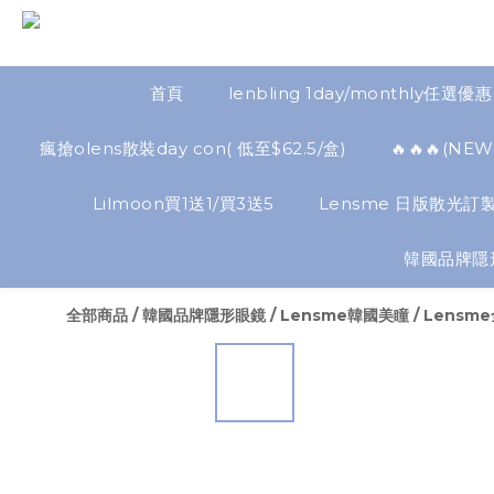
首頁
lenbling 1day/monthly任選優惠
瘋搶olens散裝day con( 低至$62.5/盒)
🔥🔥🔥(
Lilmoon買1送1/買3送5
Lensme 日版散光訂製
韓國品牌隱
全部商品
/
韓國品牌隱形眼鏡
/
Lensme韓國美瞳
/
Lensm