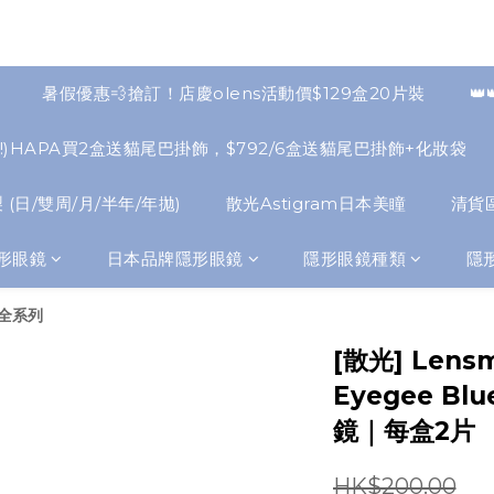
暑假優惠💨搶訂！店慶olens活動價$129盒20片裝
👑
NEW!)HAPA買2盒送貓尾巴掛飾，$792/6盒送貓尾巴掛飾+化妝袋
 (日/雙周/月/半年/年拋)
散光Astigram日本美瞳
清貨
形眼鏡
日本品牌隱形眼鏡
隱形眼鏡種類
隱
e全系列
[散光] Lensm
Eyegee B
鏡｜每盒2片
HK$200.00