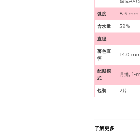
線位AXIS
弧度
8.6 mm
含水量
38%
直徑
著色直
14.0 m
徑
配戴模
月拋, 1-m
式
包裝
2片
了解更多