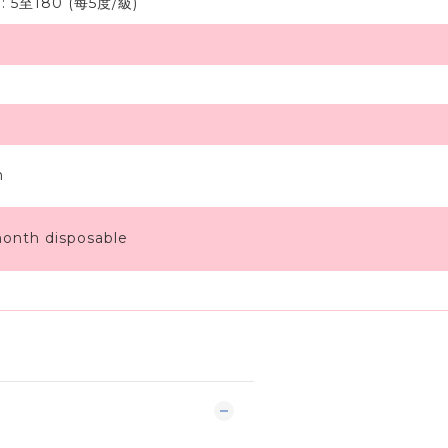
:
5至180 (每5度/級)
m
onth disposable