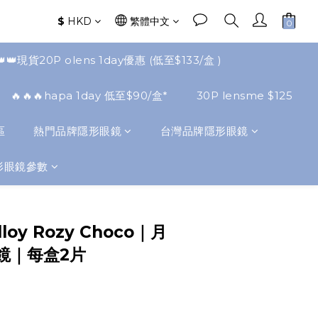
$
HKD
繁體中文
👑👑現貨20P olens 1day優惠 (低至$133/盒 )
🔥🔥🔥hapa 1day 低至$90/盒*
30P lensme $125
區
熱門品牌隱形眼鏡
台灣品牌隱形眼鏡
形眼鏡參數
立即購買
lloy Rozy Choco｜月
鏡｜每盒2片