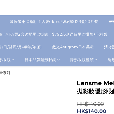
暑假優惠💨搶訂！店慶olens活動價$129盒20片裝
👑
NEW!)HAPA買2盒送貓尾巴掛飾，$792/6盒送貓尾巴掛飾+化妝袋
 (日/雙周/月/半年/年拋)
散光Astigram日本美瞳
清貨
形眼鏡
日本品牌隱形眼鏡
隱形眼鏡種類
隱
e全系列
Lensme Me
拋彩妝隱形眼
HK$140.00
HK$140.00