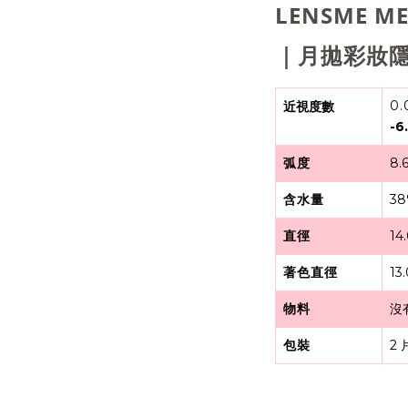
LENSME ME
｜月拋彩妝隱
0.
近視度數
-6
弧度
8.
含水量
3
直徑
14
著色直徑
13
物料
沒
包裝
2 