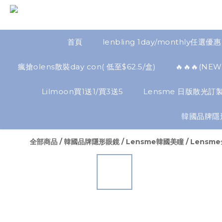
首頁
lenbling 1day/monthly任選優惠
瘋搶olens散裝day con( 低至$62.5/盒)
🔥🔥🔥(
Lilmoon買1送1/買3送5
Lensme 日版散光訂製
韓國品牌隱
全部商品
/
韓國品牌隱形眼鏡
/
Lensme韓國美瞳
/
Lensm