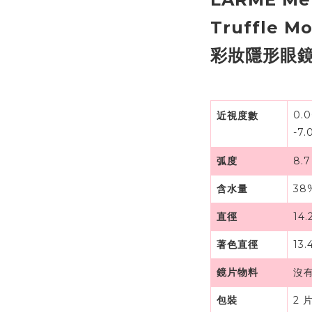
Truffle 
彩妝隱形眼鏡
0.00
近視度數
-7.
弧度
8.
含水量
38
直徑
14
著色直徑
13
鏡片物料
沒
包裝
2 