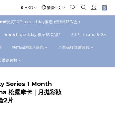
$
HKD
繁體中文
👑👑現貨20P olens 1day優惠 (低至$133/盒 )
🔥🔥🔥hapa 1day 低至$90/盒*
30P lensme $125
區
熱門品牌隱形眼鏡
台灣品牌隱形眼鏡
形眼鏡參數
立即購買
y Series 1 Month
Mocha 松露摩卡｜月拋彩妝
盒2片