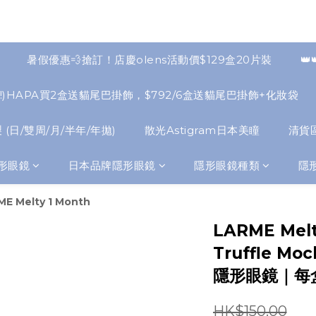
暑假優惠💨搶訂！店慶olens活動價$129盒20片裝
👑
NEW!)HAPA買2盒送貓尾巴掛飾，$792/6盒送貓尾巴掛飾+化妝袋
 (日/雙周/月/半年/年拋)
散光Astigram日本美瞳
清貨
形眼鏡
日本品牌隱形眼鏡
隱形眼鏡種類
隱
E Melty 1 Month
LARME Melt
Truffle 
隱形眼鏡｜每
HK$150.00