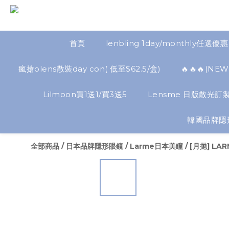
首頁
lenbling 1day/monthly任選優惠
瘋搶olens散裝day con( 低至$62.5/盒)
🔥🔥🔥(
Lilmoon買1送1/買3送5
Lensme 日版散光訂製
韓國品牌隱
全部商品
/
日本品牌隱形眼鏡
/
Larme日本美瞳
/
[月拋] LARM