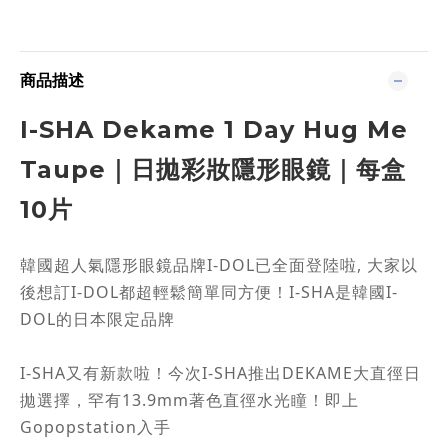
商品描述
I-SHA Dekame 1 Day Hug Me
Taupe｜日拋彩妝隱形眼鏡｜每盒
10片
韓國超人氣隱形眼鏡品牌I-DOL已全面登陸啦, 大家以
後想訂I-DOL都超輕鬆簡單同方便！I-SHA是韓國I-
DOL的日本限定品牌
I-SHA又有新款啦！今次I-SHA推出DEKAME大直徑日
拋選擇，罕有13.9mm著色直徑水光瞳！即上
Gopopstation入手