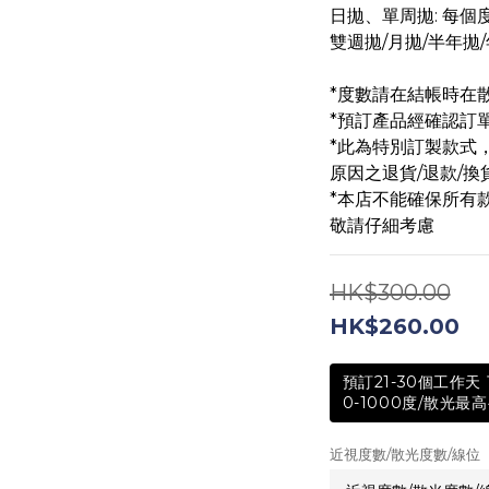
日拋、單周拋: 每個
雙週拋/月拋/半年拋/
*度數請在結帳時在
*預訂產品經確認訂
*此為特別訂製款式
原因之退貨/退款/換
*本店不能確保所有
敬請仔細考慮
HK$300.00
HK$260.00
預訂21-30個工作
0-1000度/散光最高
近視度數/散光度數/線位