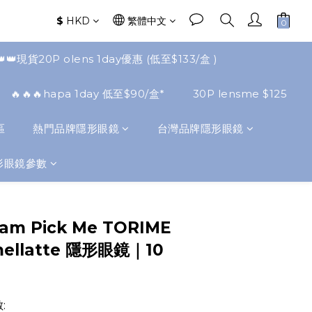
$
HKD
繁體中文
👑👑現貨20P olens 1day優惠 (低至$133/盒 )
🔥🔥🔥hapa 1day 低至$90/盒*
30P lensme $125
區
熱門品牌隱形眼鏡
台灣品牌隱形眼鏡
形眼鏡參數
立即購買
ram Pick Me TORIME
amellatte 隱形眼鏡｜10
: