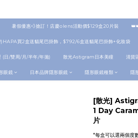
暑假優惠💨搶訂！店慶olens活動價$129盒20片裝
👑
NEW!)HAPA買2盒送貓尾巴掛飾，$792/6盒送貓尾巴掛飾+化妝袋
 (日/雙周/月/半年/年拋)
散光Astigram日本美瞳
清貨
形眼鏡
日本品牌隱形眼鏡
隱形眼鏡種類
隱
[散光] Astig
1 Day Car
片
*每盒可以選兩個度數