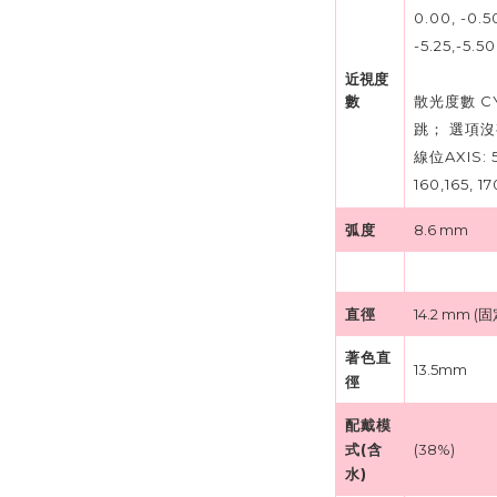
0.00, -0.50,
-5.25,-5.50
近視度
數
散光度數 CYL: 
跳； 選項
線位AXIS: 5
160,165, 17
弧度
8.6 mm
直徑
14.2 mm (
著色直
13.5mm
徑
配戴模
式(含
(38%)
水)