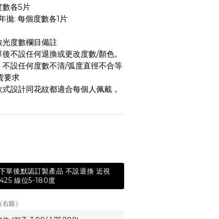
度數各5片
年拋: 每個度數各1片 
散光度數欄目備註
單後不設任何退換或更改度數/顏色。
，不設任何度數不清/弧度直徑不合等
貨要求
款式設計同花紋都適合每個人佩戴，
天 下單後默認訂製產品 不設退換 近視
425 線位5-180度
（右眼）