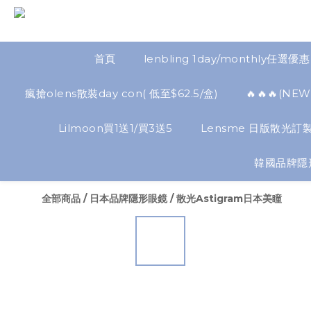
首頁
lenbling 1day/monthly任選優惠
瘋搶olens散裝day con( 低至$62.5/盒)
🔥🔥🔥(
Lilmoon買1送1/買3送5
Lensme 日版散光訂製
韓國品牌隱
全部商品
/
日本品牌隱形眼鏡
/
散光Astigram日本美瞳