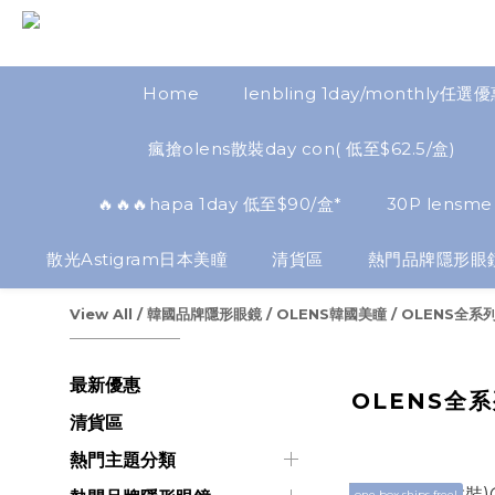
Home
lenbling 1day/monthly任選
瘋搶olens散裝day con( 低至$62.5/盒)
🔥🔥🔥hapa 1day 低至$90/盒*
30P lensme
散光Astigram日本美瞳
清貨區
熱門品牌隱形眼
View All
/
韓國品牌隱形眼鏡
/
OLENS韓國美瞳
/
OLENS全系
最新優惠
OLENS全
清貨區
熱門主題分類
one box ships free!