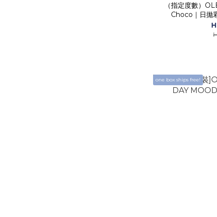
（指定度數）OLENS 
Choco｜日
H
H
one box ships free!