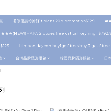
優惠
暑假優惠💨搶訂！olens 20p promotion$129
👑
🔥🔥🔥(NEW!)HAPA 2 boxes free cat tail key ring , $792/6
 $125
Lilmoon daycon buy1get1free/buy 3 get 5free
鏡
台灣品牌隱形眼鏡
韓國品牌隱形眼鏡
日
列
系列