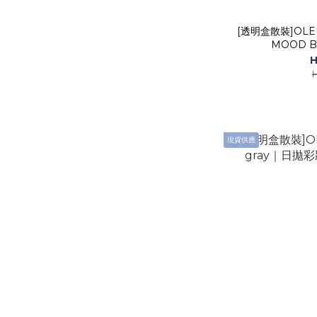
[透明盒散裝]OLEN
H
現貨供應