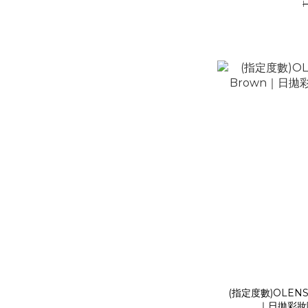
H
(指定度數)OLENS E
｜日拋彩妝