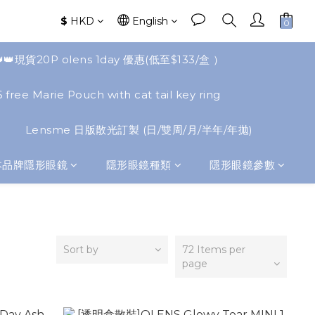
$
HKD
English
👑👑現貨20P olens 1day 優惠(低至$133/盒 ）
 free Marie Pouch with cat tail key ring
Lensme 日版散光訂製 (日/雙周/月/半年/年拋)
本品牌隱形眼鏡
隱形眼鏡種類
隱形眼鏡參數
Sort by
72 Items per
page