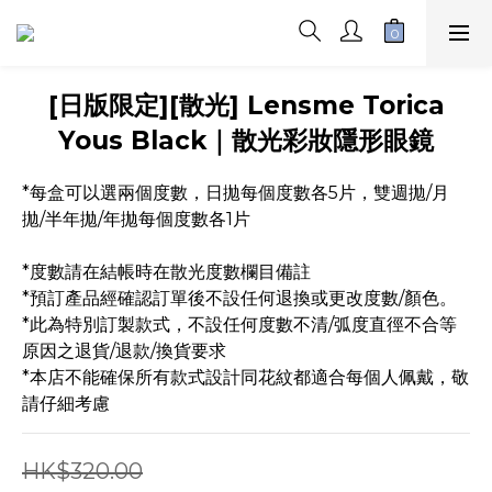
[日版限定][散光] Lensme Torica
Yous Black｜散光彩妝隱形眼鏡
*每盒可以選兩個度數，日拋每個度數各5片，雙週拋/月
拋/半年拋/年拋每個度數各1片 
*度數請在結帳時在散光度數欄目備註
*預訂產品經確認訂單後不設任何退換或更改度數/顏色。
*此為特別訂製款式，不設任何度數不清/弧度直徑不合等
原因之退貨/退款/換貨要求
*本店不能確保所有款式設計同花紋都適合每個人佩戴，敬
請仔細考慮
HK$320.00