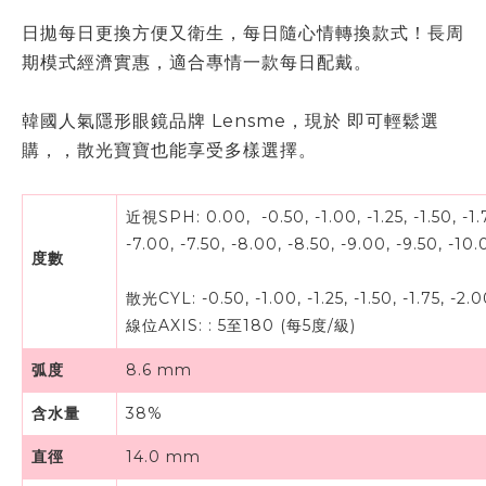
日拋
每日更換方便又衛生，每日隨心情轉換
款式！
長周
期模式經濟實惠，適合專情一款每日配戴。
韓國人氣隱形眼鏡品牌 Lensme，現於 即可輕鬆選
購，，散光寶寶也能享受多樣選擇。
近視SPH: 0.00, -0.50, -1.00, -1.25, -1.50, -1.75,
-7.00, -7.50, -8.00, -8.50, -9.00, -9.50, -10
度數
散光CYL: -0.50, -1.00, -1.25, -1.50, -1.75, -2.00
線位AXIS:
:
5至180 (每5度/級)
弧度
8.6 mm
含水量
38%
直徑
14.0 mm