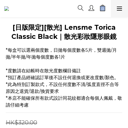
[日版限定][散光] Lensme Torica
Classic Black｜散光彩妝隱形眼鏡
*每盒可以選兩個度數，日拋每個度數各5片，雙週拋/月
拋/半年拋/年拋每個度數各1片 
*度數請在結帳時在散光度數欄目備註
*預訂產品經確認訂單後不設任何退換或更改度數/顏色。
*此為特別訂製款式，不設任何度數不清/弧度直徑不合等
原因之退貨/退款/換貨要求
*本店不能確保所有款式設計同花紋都適合每個人佩戴，敬
請仔細考慮
HK$320.00