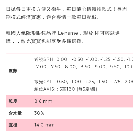
日拋
每日更換方便又衛生，每日隨心情轉換
款式！
長周
期模式經濟實惠，適合專情一款每日配戴。
韓國人氣隱形眼鏡品牌 Lensme，現於 即可輕鬆選
購，，散光寶寶也能享受多樣選擇。
近視SPH: 0.00, -0.50, -1.00, -1.25, -1.50, -1.75,
-7.00, -7.50, -8.00, -8.50, -9.00, -9.50, -10
度數
散光CYL: -0.50, -1.00, -1.25, -1.50, -1.75, -2.00
線位AXIS:
:
5至180 (每5度/級)
弧度
8.6 mm
含水量
38%
直徑
14.0 mm