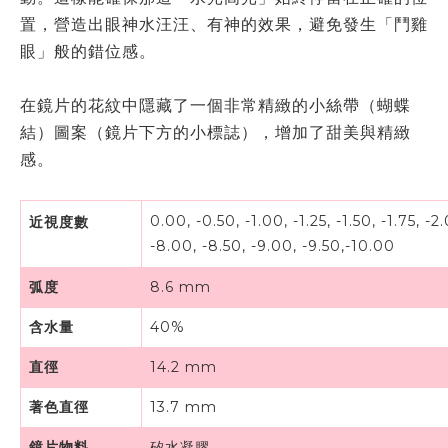
置，營造出眼神水汪汪、有神的效果，避免發生「鬥雞
眼」般的錯位感。
在鏡片的花紋中隱藏了一個非常精緻的小絲帶（蝴蝶
結）圖案（鏡片下方的小標誌），增加了甜美與精緻
感。
0.00, -0.50, -1.00, -1.25, -1.50, -1.75, -2
近視度數
-8.00
, -8.50, -9.00, -9.50,-10.00
弧度
8.6 mm
含水量
40%
直徑
14.2 mm
著色直徑
13.7 mm
鏡片物料
矽水凝膠