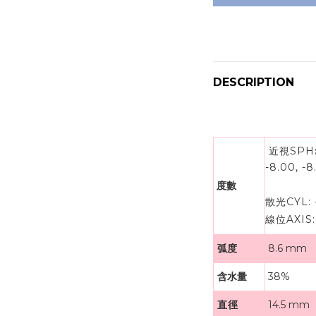
DESCRIPTION
近視SPH
-8.00, -8.
度數
散光CYL: -0.
線位AXIS: 1
弧度
8.6 mm
含水量
38%
直徑
14.5 mm