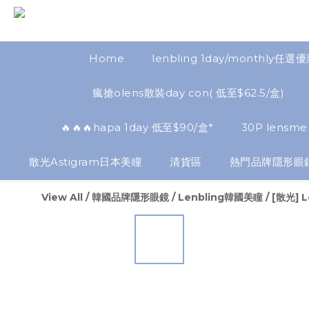
Home
lenbling 1day/monthly任選
瘋搶olens散裝day con( 低至$62.5/盒)
🔥🔥🔥hapa 1day 低至$90/盒*
30P lensme
散光Astigram日本美瞳
清貨區
熱門品牌隱形眼
View All
/
韓國品牌隱形眼鏡
/
Lenbling韓國美瞳
/
[散光] L