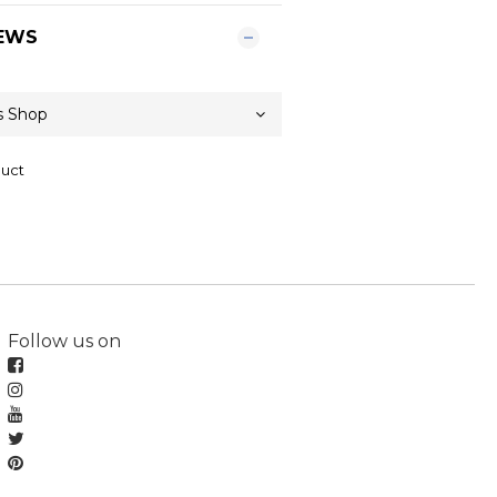
EWS
duct
Follow us on