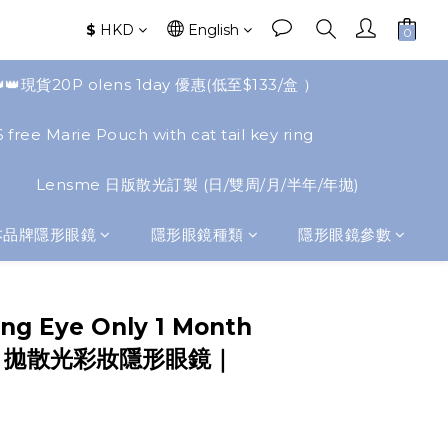
$
HKD
English
👑👑現貨20P olens 1day 優惠(低至$133/盒 ）
 free Marie Pouch with cat tail key ring
Lensme 日版散光訂製 (日/雙周/月/半年/年拋)
本品牌隱形眼鏡
隱形眼鏡種類
隱形眼鏡參數
BUY NOW
ng Eye Only 1 Month
t｜月拋散光彩妝隱形眼鏡｜