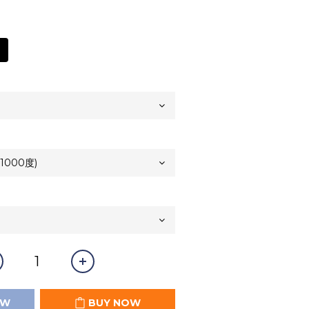
OW
BUY NOW