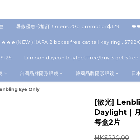
優惠
暑假優惠💨搶訂！olens 20p promotion$129
👑
🔥🔥🔥(NEW!)HAPA 2 boxes free cat tail key ring , $792/6
 $125
Lilmoon daycon buy1get1free/buy 3 get 5free
鏡
台灣品牌隱形眼鏡
韓國品牌隱形眼鏡
日
enbling Eye Only
[散光] Lenbli
Dayligh
每盒2片
HK$220.00