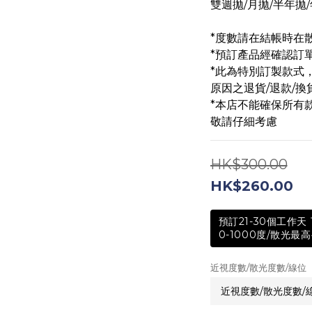
雙週拋/月拋/半年拋/
*度數請在結帳時在
*預訂產品經確認訂
*此為特別訂製款式
原因之退貨/退款/換
*本店不能確保所有
敬請仔細考慮
HK$300.00
HK$260.00
預訂21-30個工作
0-1000度/散光最高
近視度數/散光度數/線位