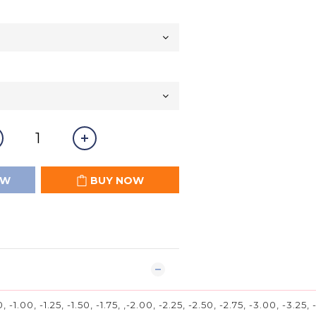
OW
BUY NOW
 -1.00, -1.25, -1.50, -1.75, ,-2.00, -2.25, -2.50, -2.75, -3.00, -3.25,