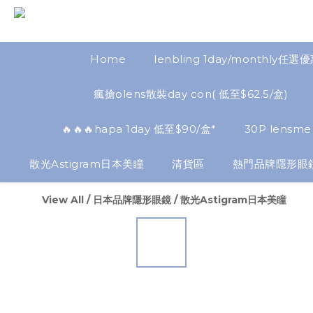
Home
lenbling 1day/monthly任選
瘋搶olens散裝day con( 低至$62.5/盒)
🔥🔥🔥hapa 1day 低至$90/盒*
30P lensme
散光Astigram日本美瞳
清貨區
熱門品牌隱形眼
View All
/
日本品牌隱形眼鏡
/
散光Astigram日本美瞳