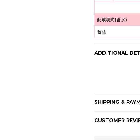
配戴模式(含水)
包裝
ADDITIONAL DET
SHIPPING & PAY
CUSTOMER REVI