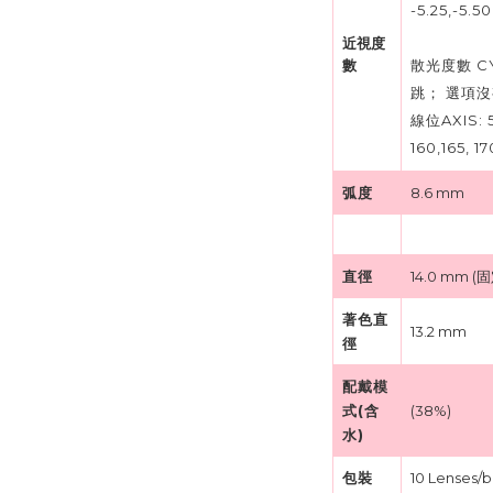
-5.25,-5.50
近視度
數
散光度數 CYL: 
跳； 選項
線位AXIS: 5
160,165, 17
弧度
8.6 mm
直徑
14.0 mm (
著色直
13.2 mm
徑
配戴模
式(含
(38%)
水)
包裝
10 Lenses/