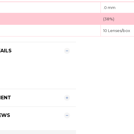
.0 mm
(38%)
10 Lenses/box
AILS
MENT
EWS