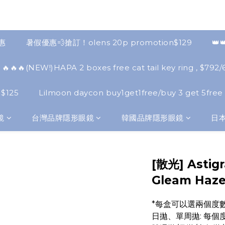
優惠
暑假優惠💨搶訂！olens 20p promotion$129
👑
🔥🔥🔥(NEW!)HAPA 2 boxes free cat tail key ring , $792/6
 $125
Lilmoon daycon buy1get1free/buy 3 get 5free
鏡
台灣品牌隱形眼鏡
韓國品牌隱形眼鏡
日
[散光] Astig
Gleam H
*每盒可以選兩個度數
日拋、單周拋: 每個