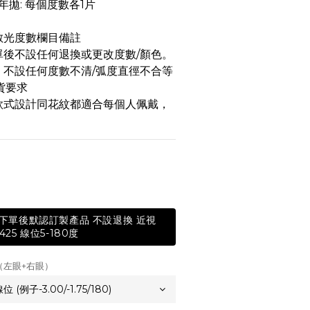
年拋: 每個度數各1片 
散光度數欄目備註
單後不設任何退換或更改度數/顏色。
，不設任何度數不清/弧度直徑不合等
貨要求
款式設計同花紋都適合每個人佩戴，
天 下單後默認訂製產品 不設退換 近視
425 線位5-180度
（左眼+右眼）