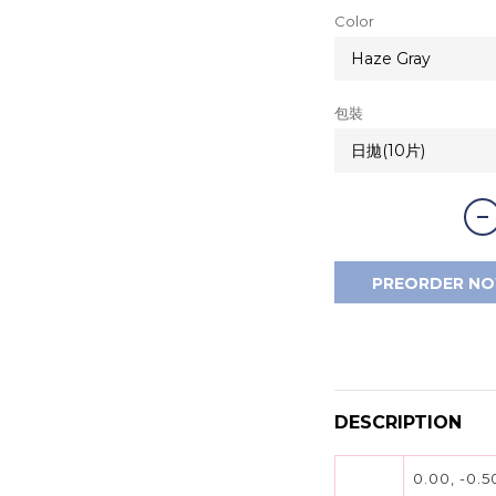
Color
包裝
PREORDER N
DESCRIPTION
0.00, -0.50,