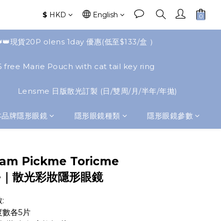
$
HKD
English
👑👑現貨20P olens 1day 優惠(低至$133/盒 ）
 free Marie Pouch with cat tail key ring
Lensme 日版散光訂製 (日/雙周/月/半年/年拋)
本品牌隱形眼鏡
隱形眼鏡種類
隱形眼鏡參數
BUY NOW
ram Pickme Toricme
aze｜散光彩妝隱形眼鏡
:
度數各5片